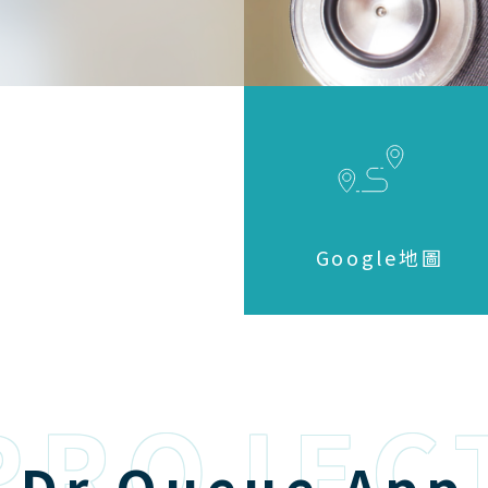
Google地圖
PROJEC
Dr Queue App