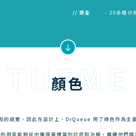
齊全
- 20多種
THEME
顏色
鬆的感覺，因此在設計上，DrQueue 用了綠色作為主
ue 的用家能夠從中獲得最適當的診症和治療，繼續他們