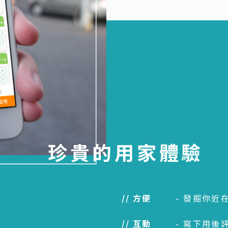
珍貴的用家體驗
方便
- 發掘你近
互動
- 寫下用